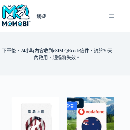
跳
至
網遊
主
要
內
容
下單後，24小時內會收到eSIM QRcode信件，請於30天
內啟用，超過將失效。
特價