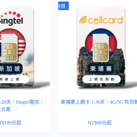
特價
20天｜Singtel電信｜
柬埔寨上網卡 1-30天｜4G/5G 吃到
量方案
T$
199
元起
NT$
99
元起