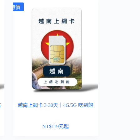
特價
信
越南上網卡 3-30天｜4G/5G 吃到飽
NT$
119
元起