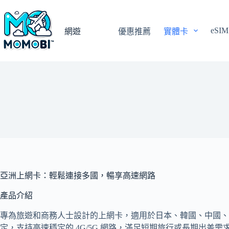
跳
至
eSIM
主
網遊
優惠推薦
實體卡
要
內
容
亞洲上網卡：輕鬆連接多國，暢享高速網路
產品介紹
專為旅遊和商務人士設計的上網卡，適用於日本、韓國、中國、
定，支持高速穩定的 4G/5G 網路，滿足短期旅行或長期出