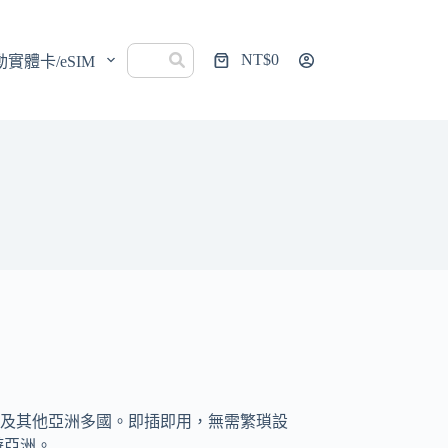
NT$
0
動實體卡/eSIM
購
物
車
及其他亞洲多國。即插即用，無需繁瑣設
遊亞洲。