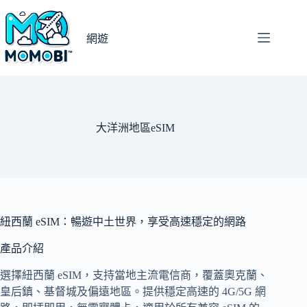
跳
至
網遊
主
要
內
容
大洋洲地區eSIM
紐西蘭 eSIM：暢遊中土世界，享受高速穩定的網路
產品介紹
選擇紐西蘭 eSIM，支持當地主流電信商，覆蓋奧克蘭、
皇后鎮、基督城及偏遠地區。提供穩定高速的 4G/5G 網