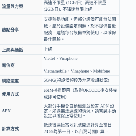
高速不限量 (1GB/日), 高速不限量
飽
流量與方案
數
(2GB/日), 不降速無限上網
量
支援熱點功能，但部分設備可能無法開
啟，屬於設備設定問題，恕不提供售後
熱點分享
服務。建議每台設備單獨使用，以確保
最佳體驗。
上網
上網與通話
Viettel、Vinaphone
電信商
Vietnamobile、Vinaphone、Mobifone
5G/4G(視設備頻段及地區收訊狀況)
網路速度
eSIM掃描即用（取得QRCODE後安裝完
使用方式
成即可使用）
大部分手機會自動檢測並設置 APN 設
APN
定，如遇無法連線的情況，請嘗試手動
設定以確保正常使用。
抵達後連接當地訊號開通計算至當日
計算方式
23:59為第一日，以台灣時間計算。