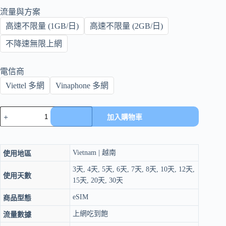
流量與方案
高速不限量 (1GB/日)
高速不限量 (2GB/日)
不降速無限上網
電信商
Viettel 多網
Vinaphone 多網
eSIM
加入購物車
越
南
上
網
Vietnam | 越南
使用地區
3-
30
3天, 4天, 5天, 6天, 7天, 8天, 10天, 12天,
使用天數
天
15天, 20天, 30天
｜
eSIM
商品型態
4G/5G
吃
上網吃到飽
流量數據
到