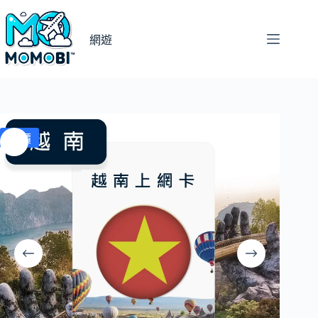
跳
至
網遊
主
要
內
容
特價