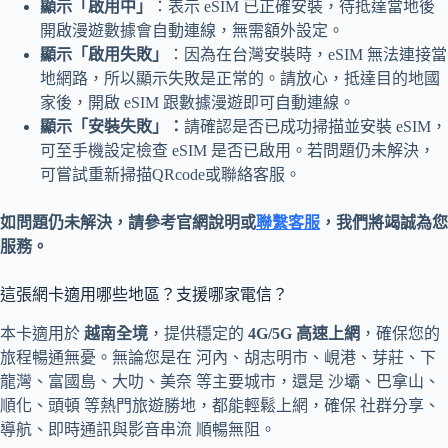
顯示「啟用中」
：表示 eSIM 已正確安裝，待抵達當地後
開啟漫遊數據會自動連線，無需額外設定。
顯示「啟用失敗」
：因為在台灣安裝時，eSIM 無法連接當
地網路，所以顯示失敗是正常的。請放心，抵達目的地國
家後，開啟 eSIM 跟數據漫遊即可自動連線。
顯示「安裝失敗」：
請確認是否已成功掃描並安裝 eSIM，
可至手機設定檢查 eSIM 是否已啟用。若問題仍未解決，
可嘗試重新掃描QRcode或聯絡客服。
如問題仍未解決，請參考官網說明或
聯繫客服
，我們將竭誠為您
服務。
這張網卡適用哪些地區？支援哪家電信？
本卡適用於
越南全境
，提供穩定的
4G/5G 高速上網
，確保您的
旅程暢通無憂。無論您是在 河內、胡志明市、峴港、芽莊、下
龍灣、富國島、大叻、美奈 等主要城市，還是 沙壩、巴拿山、
順化、頭頓 等熱門旅遊勝地，都能輕鬆上網，確保 社群分享、
導航、即時通訊與影音串流 順暢無阻。