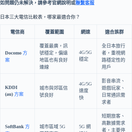
如問題仍未解決，請參考官網說明或
聯繫客服
日本三大電信比較表，哪家最適合你？
電信商
覆蓋範圍
網速
適合族群
覆蓋最廣，訊
全日本旅行
4G/5G
Docomo
方
號穩定，偏遠
者，重視網
穩定
案
地區也有良好
路穩定性的
連線
用戶
影音串流、
4G/5G
KDDI
城市與郊區信
遊戲玩家、
速度
(au)
方案
號良好
日常通訊需
快
求者
短期旅客、
高數據需求
SoftBank
方
城市區域 5G
5G 網
者，主要停