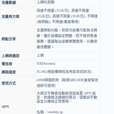
生
上網吃到飽
流量數據
電
信
高速不限量 (1GB/日), 高速不限量
｜
(2GB/日), 高速不限量 (3GB/日), 不降速
流量與方案
4G/5G
(無熱點), 不降速(重度專用)
吃
支援熱點功能，但部分設備可能無法開
到
啟，屬於設備設定問題，恕不提供售後
飽
熱點分享
服務。建議每台設備單獨使用，以確保
數
量
最佳體驗。
上網
上網與通話
IIJ(Docomo)
電信商
5G/4G(視設備頻段及地區收訊狀況)
網路速度
eSIM掃描即用（取得QRCODE後安裝完
使用方式
成即可使用）
大部分手機會自動檢測並設置 APN 設
定，如遇無法連線的情況，請嘗試手動
設定以確保正常使用。
APN
名稱：vmobile.jp