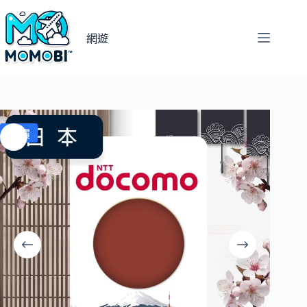
跳
至
網遊
主
要
內
容
特價