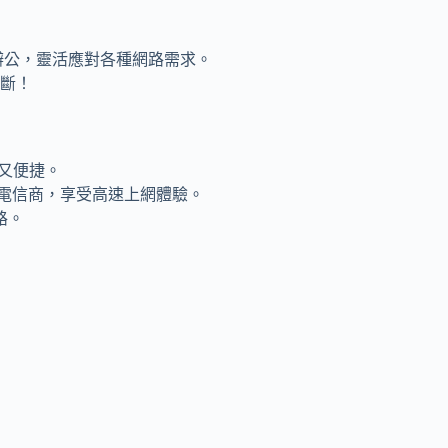
辦公，靈活應對各種網路需求。
斷！
保又便捷。
e H電信商，享受高速上網體驗。
路。