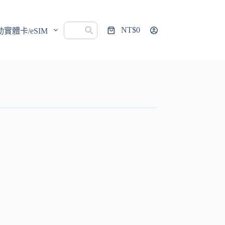
NT$
0
動實體卡/eSIM
購
物
車