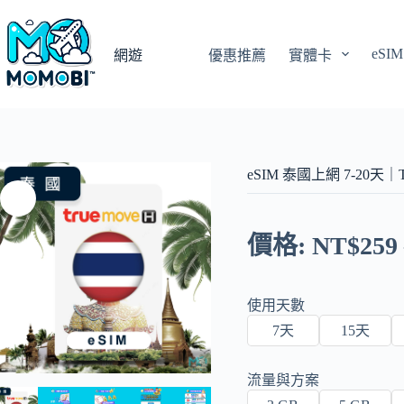
跳
至
eSIM
主
網遊
優惠推薦
實體卡
要
內
容
eSIM 泰國上網 7-20天｜
價格:
NT$
259
使用天數
7天
15天
流量與方案