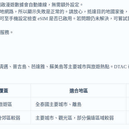
後開啟漫遊數據會自動連線，無需額外設定。
當地網路，所以顯示失敗是正常的。請放心，抵達目的地國家後，開
，可至手機設定檢查 eSIM 是否已啟用。若問題仍未解決，可嘗試重
服務。
清邁、普吉島、芭達雅、蘇美島等主要城市與旅遊熱點。DTAC 在
G 覆蓋
適合地區
 旅遊區
全泰國主要城市、離島
分郊區較弱
主要城市、觀光區，部分偏遠區域較弱