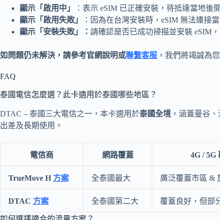
顯示「啟用中」
：表示 eSIM 已正確安裝，待抵達當地
顯示「啟用失敗」
：因為在台灣安裝時，eSIM 無法連接
顯示「安裝失敗」：
請確認是否已成功掃描並安裝 eSIM
如問題仍未解決，請參考官網說明或
聯繫客服
，我們將竭誠為您
FAQ
泰國電信怎麼選？此卡適用於泰國哪些地區？
DTAC – 泰國三大電信之一，本卡適用於
泰國全境
，涵蓋曼谷、
出差及長期使用。
電信商
網路覆蓋
4G / 5
TrueMove H
方案
全泰國最大
廣泛覆蓋市區 &
DTAC
方案
全泰國第二大
覆蓋良好，但部
如何選擇適合的流量方案？