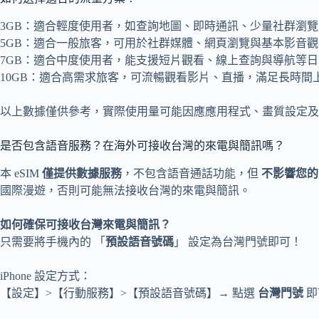
3GB：適合輕度使用者，如查詢地圖、即時通訊、少量社群瀏覽
5GB：適合一般旅客，可用於社群媒體、網頁瀏覽與基本影音
7GB：適合中度使用者，能支援短片觀看、線上查詢與導航等
10GB：適合高需求旅客，可流暢觀看影片、直播，滿足長時間
以上數據僅供參考，實際使用量可能因應應用程式、畫質設定及
是否包含語音服務？在海外可接收台灣的來電與簡訊嗎？
本 eSIM
僅提供數據服務
，不包含語音通話功能，但
不影響您的
國際漫遊，否則可能無法接收台灣的來電與簡訊。
如何確保可接收台灣來電與簡訊？
只需要將手機內的 「
預設語音號碼
」 設定為台灣門號即可！
iPhone 設定方式：
【設定】>【行動服務】>【預設語音號碼】→ 點選
台灣門號
即