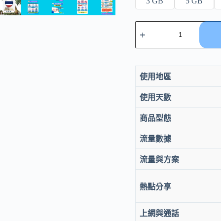
3 GB
5 GB
eSIM
泰
國
上
網
7-
使用地區
20
天
使用天數
｜
Truemove
商品型態
H
電
流量數據
信
｜
流量與方案
4G/5G
固
定
熱點分享
流
量
方
上網與通話