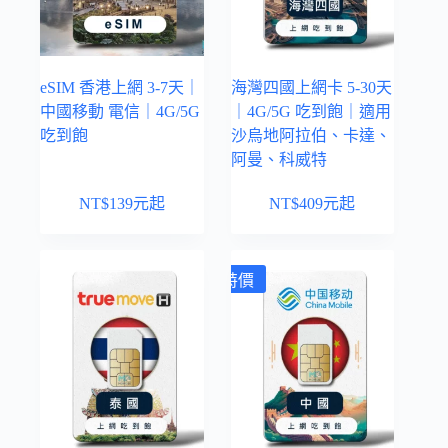
eSIM 香港上網 3-7天｜
海灣四國上網卡 5-30天
中國移動 電信｜4G/5G
｜4G/5G 吃到飽｜適用
吃到飽
沙烏地阿拉伯、卡達、
阿曼、科威特
NT$
139
元起
NT$
409
元起
特價