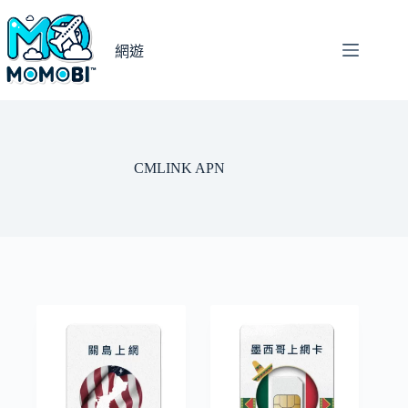
跳
至
網遊
主
要
內
容
CMLINK APN