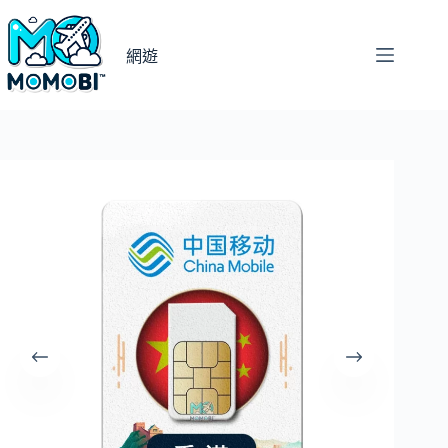
跳
至
網遊
主
要
內
容