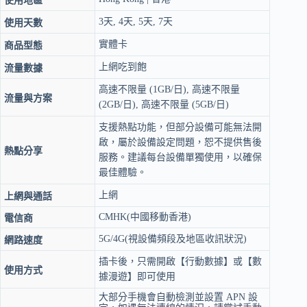
使用地區
卡
3-
3天, 4天, 5天, 7天
使用天數
7
天
實體卡
商品型態
｜
上網吃到飽
中
流量數據
國
高速不限量 (1GB/日), 高速不限量
移
流量與方案
(2GB/日), 高速不限量 (5GB/日)
動
電
支援熱點功能，但部分設備可能無法開
信
啟，屬於設備設定問題，恕不提供售後
熱點分享
｜
服務。建議每台設備單獨使用，以確保
4G/5G
最佳體驗。
吃
到
上網
上網與通話
飽
CMHK(中國移動香港)
電信商
數
量
5G/4G(視設備頻段及地區收訊狀況)
網路速度
插卡後，只需開啟【行動數據】或【數
使用方式
據漫遊】即可使用
大部分手機會自動檢測並設置 APN 設