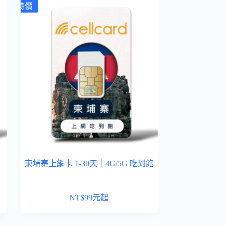
特價
柬埔寨上網卡 1-30天｜4G/5G 吃到飽
NT$
99
元起