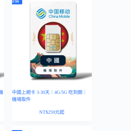
特價
機
中國上網卡 3-30天｜4G/5G 吃到飽｜
機場取件
NT$
259
元起