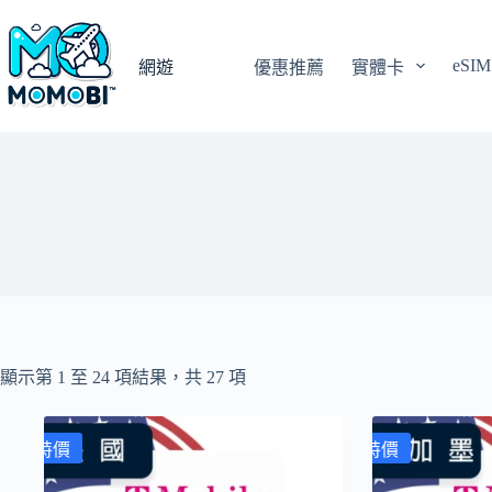
跳
至
eSIM
主
網遊
優惠推薦
實體卡
要
內
容
顯示第 1 至 24 項結果，共 27 項
特價
特價