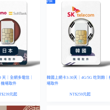
特價
30 天｜全網多電信｜
韓國上網卡3-30天｜4G/5G 吃到飽｜
飽｜機場取件
場取件
T$
239
元起
NT$
259
元起