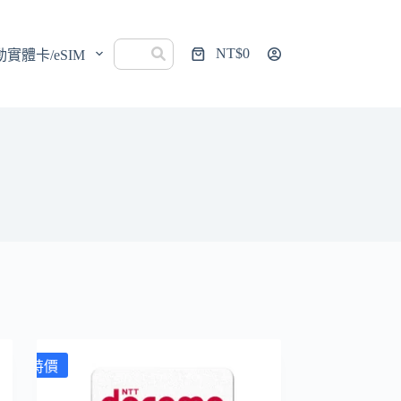
NT$
0
動實體卡/eSIM
購
物
車
特價