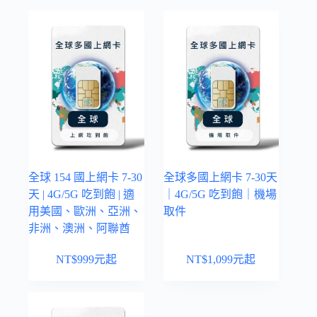
全球 154 國上網卡 7-30
全球多國上網卡 7-30天
天 | 4G/5G 吃到飽 | 適
｜4G/5G 吃到飽｜機場
用美國、歐洲、亞洲、
取件
非洲、澳洲、阿聯酋
NT$
999
元起
NT$
1,099
元起