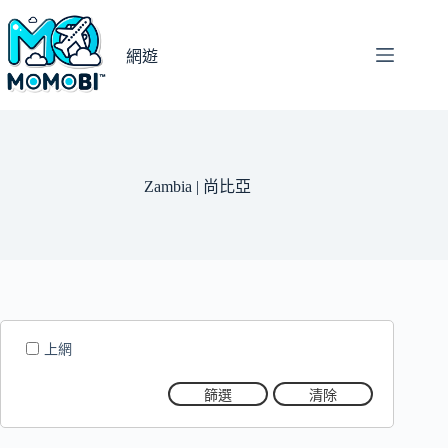
跳
至
網遊
主
要
內
容
Zambia | 尚比亞
上網
篩選
清除