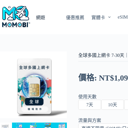
跳
至
eSIM
主
網遊
優惠推薦
實體卡
要
內
容
全球多國上網卡 7-30天
價格:
NT$
1,0
使用天數
7天
10天
流量與方案