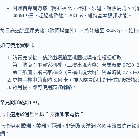
阿聯酋專屬方案
（阿布達比、杜拜、沙迦、哈伊馬角、阿
300MB/日，超過後降速 128Kbps，維持基本通訊功能。
每日高速流量用完後（除阿聯酋外），將降速至 384Kbps，維
如何使用實體卡
購買完成後，請於
出境前
至桃園機場指定櫃檯領取
第一航廈：飛買家櫃檯（三樓出境大廳）營業時間 07:30~22
第二航廈：飛買家櫃檯（三樓出境大廳）營業時間 07:30~22
更換手機中的實體 SIM 卡，插入購買的上網卡並開啟數
啟用後，即可使用高速網路。
常見問題處理FAQ
此卡適用於哪些地區？支援哪家電信？
此卡使用
歐洲、美洲、亞洲、非洲及大洋洲
各國主流電信商網
網。