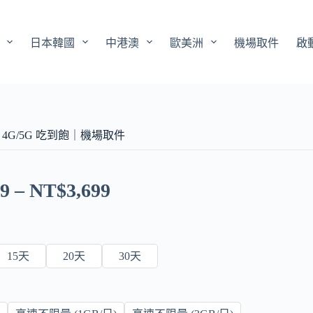
日本韓國
中港澳
歐美洲
機場取件
啟
｜4G/5G 吃到飽｜機場取件
99
–
NT$
3,699
15天
20天
30天