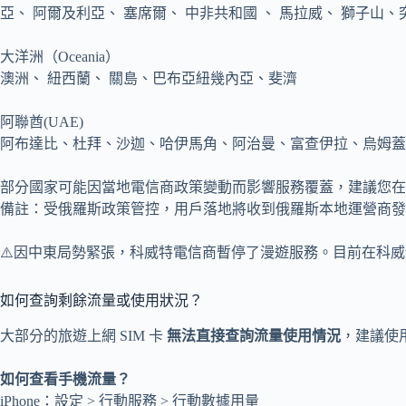
亞、 阿爾及利亞、 塞席爾、 中非共和國 、 馬拉威、 獅子山、
大洋洲（Oceania）
澳洲、 紐西蘭、 關島、巴布亞紐幾內亞、斐濟
阿聯酋(UAE)
阿布達比、杜拜、沙迦、哈伊馬角、阿治曼、富查伊拉、烏姆蓋
部分國家可能因當地電信商政策變動而影響服務覆蓋，建議您在
備註：受俄羅斯政策管控，用戶落地將收到俄羅斯本地運營商發
⚠️因中東局勢緊張，科威特電信商暫停了漫遊服務。目前在科
如何查詢剩餘流量或使用狀況？
大部分的旅遊上網 SIM 卡
無法直接查詢流量使用情況
，建議使
如何查看手機流量？
iPhone：設定 > 行動服務 > 行動數據用量