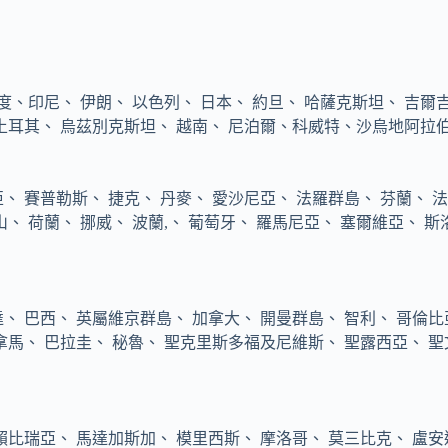
、印尼、 伊朗、 以色列、 日本、 約旦、 哈薩克斯坦、 吉爾吉
、 土耳其、 烏茲別克斯坦、 越南、 尼泊爾、科威特、沙烏地阿
、 賽普勒斯、 捷克、 丹麥、 愛沙尼亞、 法羅群島、 芬蘭、 法
、 荷蘭、 挪威、 波蘭,、 葡萄牙、 羅馬尼亞、 塞爾維亞、 斯
、 巴西、 英屬維京群島、 加拿大、 開曼群島、 智利、 哥倫比
巴拿馬、 巴拉圭、 秘魯、 聖克里斯多福及尼維斯、 聖露西亞、
賴比瑞亞、 馬達加斯加、 模里西斯、 摩洛哥、 莫三比克、 盧安