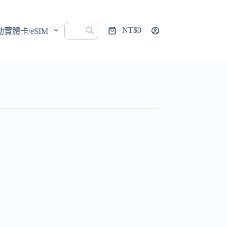
NT$
0
動實體卡/eSIM
購
物
車