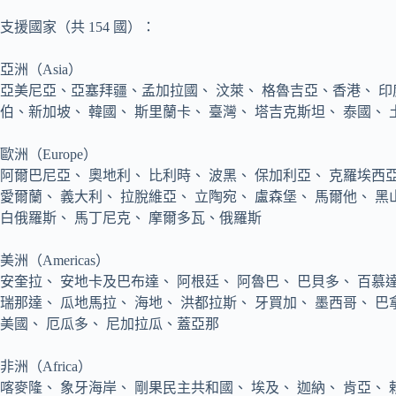
支援國家（共 154 國）：
亞洲（Asia）
亞美尼亞、亞塞拜疆、孟加拉國、 汶萊、 格魯吉亞、香港、 印度
伯、新加坡、 韓國、 斯里蘭卡、 臺灣、 塔吉克斯坦、 泰國
歐洲（Europe）
阿爾巴尼亞、 奧地利、 比利時、 波黑、 保加利亞、 克羅埃西亞
愛爾蘭、 義大利、 拉脫維亞、 立陶宛、 盧森堡、 馬爾他、 黑山
白俄羅斯、 馬丁尼克、 摩爾多瓦、俄羅斯
美洲（Americas）
安奎拉、 安地卡及巴布達、 阿根廷、 阿魯巴、 巴貝多、 百慕達
瑞那達、 瓜地馬拉、 海地、 洪都拉斯、 牙買加、 墨西哥、 
美國、 厄瓜多、 尼加拉瓜、蓋亞那
非洲（Africa）
喀麥隆、 象牙海岸、 剛果民主共和國、 埃及、 迦納、 肯亞、 