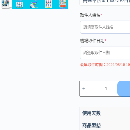
高速不限量 (500MB/日)
取件人姓名
*
機場取件日期
*
最早取件時間：2026/08/10 10
全
球
多
國
上
使用天數
網
卡
7-
商品型態