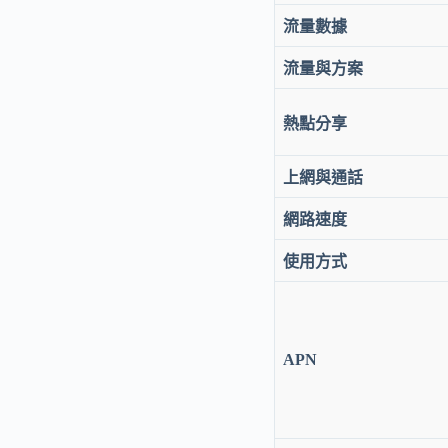
30
天
流量數據
｜
4G/5G
流量與方案
吃
到
飽
熱點分享
｜
機
上網與通話
場
取
網路速度
件
數
使用方式
量
APN