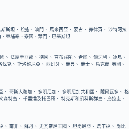
斯斯坦、老撾、 澳門、 馬來西亞、 蒙古、 菲律賓、 沙特阿拉
拉伯、柬埔寨、寮國、葉門、巴基斯坦
國、 法屬圭亞那、 德國、 直布羅陀、 希臘、 匈牙利、 冰島、
洛伐克、 斯洛維尼亞、 西班牙、 瑞典、 瑞士、 烏克蘭, 英國、
亞、 哥斯大黎加、 多明尼加、 多明尼加共和國、 薩爾瓦多、 格
 聖文森特島、 千里達及托巴哥、 特克斯和凱科斯群島、烏拉圭、
達、 南非、 蘇丹、 史瓦帝尼王國、 坦尚尼亞、 烏干達、 尚比