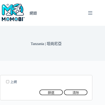
跳
至
網遊
主
要
內
容
Tanzania | 坦尚尼亞
上網
篩選
清除