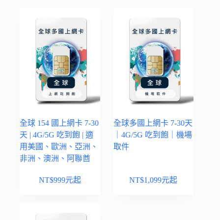
全球 154 國上網卡 7-30
全球多國上網卡 7-30天
天 | 4G/5G 吃到飽 | 適
｜4G/5G 吃到飽｜機場
用美國、歐洲、亞洲、
取件
非洲、澳洲、阿聯酋
NT$
999
元起
NT$
1,099
元起