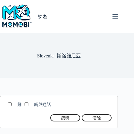
跳
至
網遊
主
要
內
容
Slovenia | 斯洛維尼亞
上網
上網與通話
篩選
清除