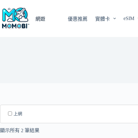
跳
至
eSIM
主
網遊
優惠推薦
實體卡
要
內
容
上網
顯示所有 2 筆結果