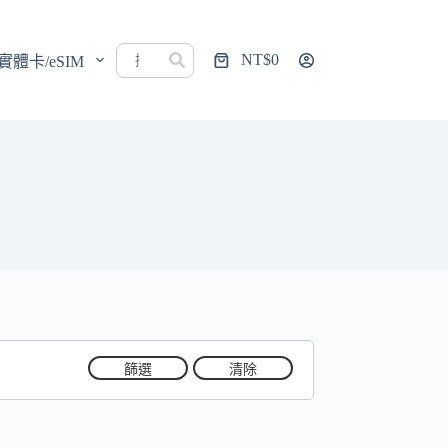
NT$
0
實體卡/eSIM
購
物
車
篩選
清除