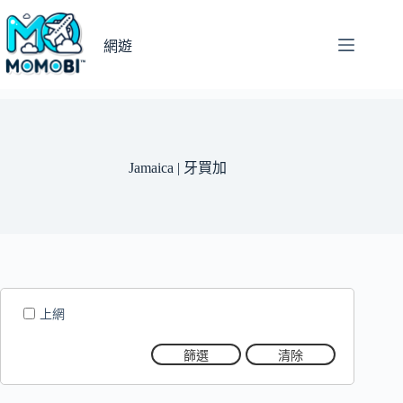
跳
至
網遊
主
要
內
容
Jamaica | 牙買加
上網
篩選
清除