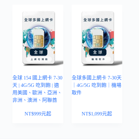
全球 154 國上網卡 7-30
全球多國上網卡 7-30天
天 | 4G/5G 吃到飽 | 適
｜4G/5G 吃到飽｜機場
用美國、歐洲、亞洲、
取件
非洲、澳洲、阿聯酋
NT$
999
元起
NT$
1,099
元起