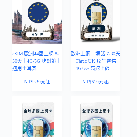
eSIM 歐洲44國上網 8-
歐洲上網 + 通話 7-30天
30天｜4G/5G 吃到飽｜
｜Three UK 原生電信
適用土耳其
｜4G/5G 高速上網
NT$
339
元起
NT$
519
元起