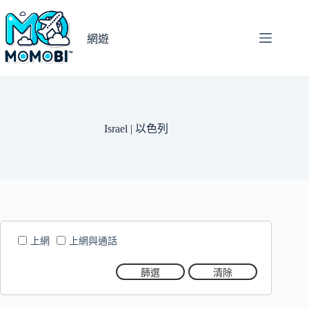
跳
至
網遊
主
要
內
容
Israel | 以色列
上網
上網與通話
篩選
清除