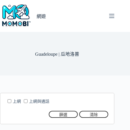
跳
至
網遊
主
要
內
容
Guadeloupe | 瓜地洛普
上網
上網與通話
篩選
清除