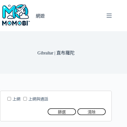
跳
至
網遊
主
要
內
容
Gibraltar | 直布羅陀
上網
上網與通話
篩選
清除