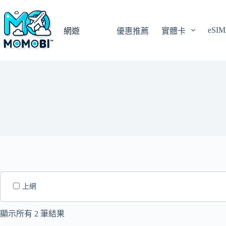
跳
至
eSIM
主
網遊
優惠推薦
實體卡
要
內
容
上網
顯示所有 2 筆結果