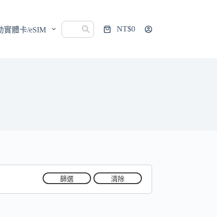
NT$
0
動實體卡/eSIM
購
物
車
篩選
清除