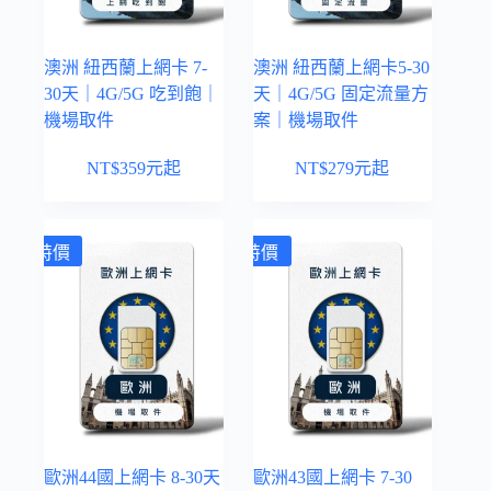
澳洲 紐西蘭上網卡 7-
澳洲 紐西蘭上網卡5-30
30天｜4G/5G 吃到飽｜
天｜4G/5G 固定流量方
機場取件
案｜機場取件
NT$
359
元起
NT$
279
元起
特價
特價
歐洲44國上網卡 8-30天
歐洲43國上網卡 7-30