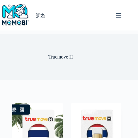
跳
至
網遊
主
要
內
容
Truemove H