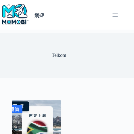
跳
至
網遊
主
要
內
容
Telkom
特價