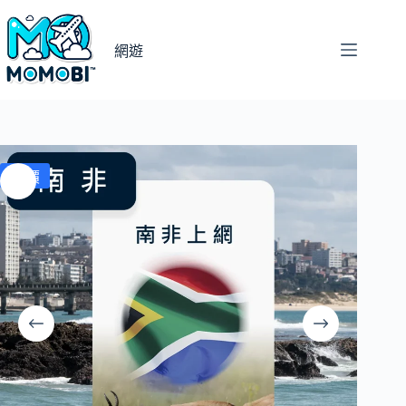
跳
至
網遊
主
要
內
容
特價