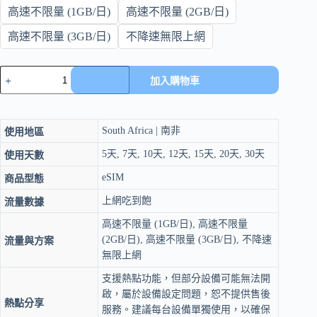
高速不限量 (1GB/日)
高速不限量 (2GB/日)
高速不限量 (3GB/日)
不降速無限上網
eSIM
加入購物車
南
非
上
網
South Africa | 南非
使用地區
5-
30
5天, 7天, 10天, 12天, 15天, 20天, 30天
使用天數
天
eSIM
商品型態
｜
4G/5G
上網吃到飽
流量數據
吃
高速不限量 (1GB/日), 高速不限量
到
(2GB/日), 高速不限量 (3GB/日), 不降速
飽
流量與方案
數
無限上網
量
支援熱點功能，但部分設備可能無法開
啟，屬於設備設定問題，恕不提供售後
熱點分享
服務。建議每台設備單獨使用，以確保