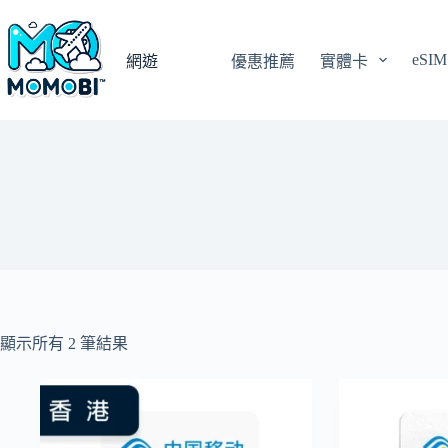
跳
至
eSIM
主
網遊
優惠推薦
實體卡
要
內
容
顯示所有 2 筆結果