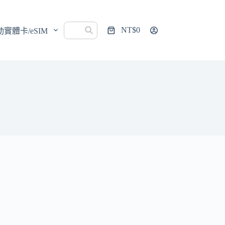
NT$
0
動實體卡/eSIM
購
物
車