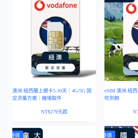
澳洲 紐西蘭上網卡5-30天｜4G/5G 固
eSIM 澳洲 紐西
定流量方案｜機場取件
吃到飽
NT$
279
元起
N
特價
特價