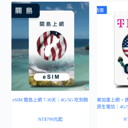
特價
eSIM 關島上網 7-30天｜4G/5G 吃到飽
美加墨上網 + 通話
原生電信｜4G/
NT$
799
元起
N