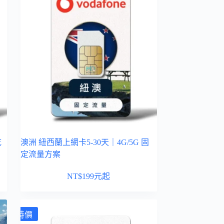
吃
澳洲 紐西蘭上網卡5-30天｜4G/5G 固
定流量方案
NT$
199
元起
特價