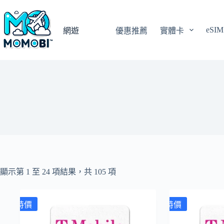
跳
至
eSIM
主
網遊
優惠推薦
實體卡
要
內
容
顯示第 1 至 24 項結果，共 105 項
特價
特價