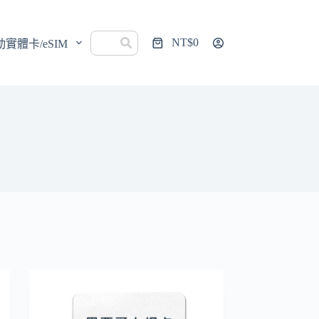
NT$
0
動實體卡/eSIM
購
物
車