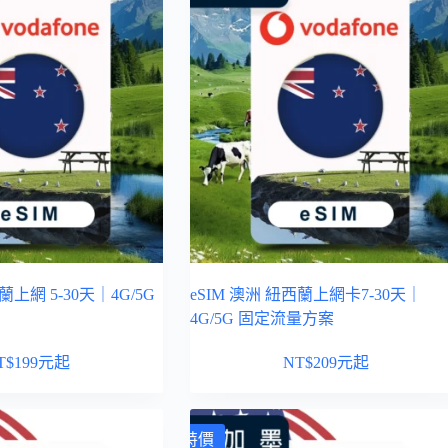
蘭上網 5-30天｜4G/5G
eSIM 澳洲 紐西蘭上網卡7-30天｜
4G/5G 固定流量方案
T$
199
元起
NT$
209
元起
特價