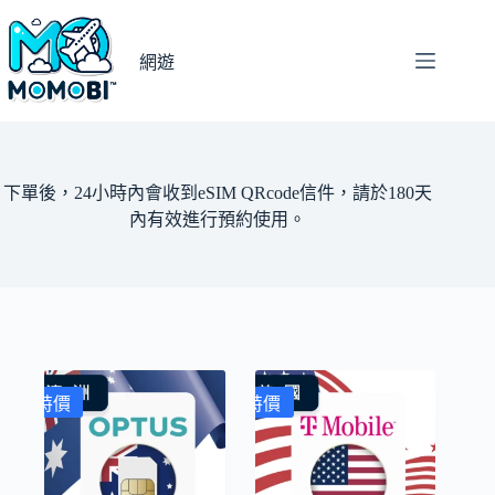
跳
至
網遊
主
要
內
容
下單後，24小時內會收到eSIM QRcode信件，請於180天
內有效進行預約使用。
特價
特價