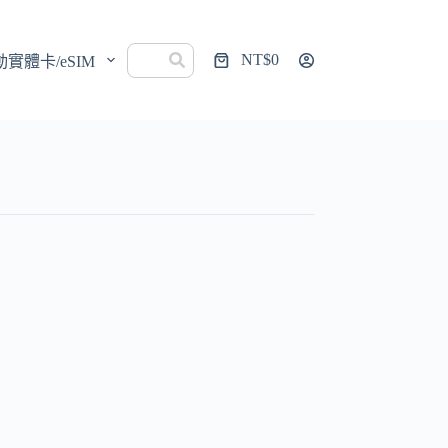
NT$
0
動實體卡/eSIM
購
物
車