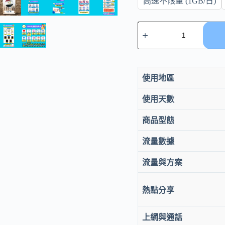
高速不限量 (1GB/日)
eSIM
埃
及
上
網
5-
使用地區
30
天
使用天數
｜
4G/5G
商品型態
吃
到
流量數據
飽
數
流量與方案
量
熱點分享
上網與通話