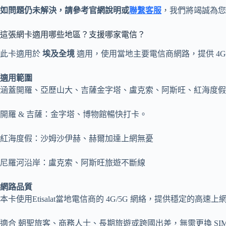
如問題仍未解決，請參考官網說明或
聯繫客服
，我們將竭誠為您
這張網卡適用哪些地區？支援哪家電信？
此卡適用於
埃及全境
適用，使用當地主要電信商網路，提供 4G
適用範圍
涵蓋開羅、亞歷山大、吉薩金字塔、盧克索、阿斯旺、紅海度假
開羅 & 吉薩：金字塔、博物館暢快打卡。
紅海度假：沙姆沙伊赫、赫爾加達上網無憂
尼羅河沿岸：盧克索、阿斯旺旅遊不斷線
網路品質
本卡使用Etisalat當地電信商的 4G/5G 網絡，提供穩
適合 朝聖旅客、商務人士、長期旅遊或跨國出差，無需更換 SI