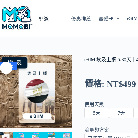
跳
至
eSIM
主
網遊
優惠推薦
實體卡
要
內
容
eSIM 埃及上網 5-30天｜
特價
價格:
NT$
499
使用天數
5天
7天
流量與方案