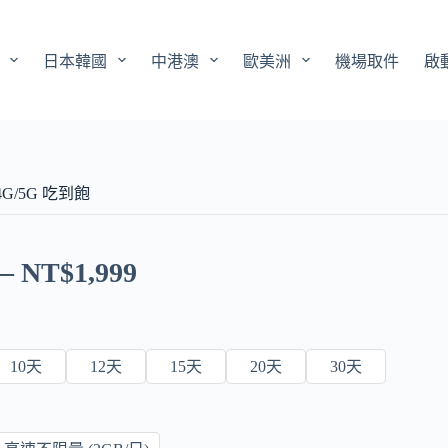
日本韓國
中港澳
歐美洲
機場取件
啟
4G/5G 吃到飽
–
NT$
1,999
10天
12天
15天
20天
30天