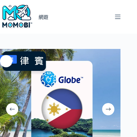
跳
至
網遊
主
要
內
容
特價