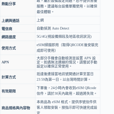
啟，屬於設備設定問題，恕不提供售後
飽
熱點分享
服務。建議每台設備單獨使用，以確保
數
最佳體驗。
量
上網
上網與通話
自動偵測 Auto Detect
電信商
5G/4G(視設備頻段及地區收訊狀況)
網路速度
eSIM掃描即用（取得QRCODE後安裝完
使用方式
成即可使用）
大部分手機會自動檢測並設置 APN 設
APN
定，如遇無法連線的情況，請嘗試手動
設定以確保正常使用。
抵達後連接當地訊號開通計算至當日
計算方式
23:59為第一日，以台灣時間計算。
下單後，24小時內會收到eSIM QRcode
有效期限
信件，請於30天內啟用，超過將失效。
本商品為 eSIM 格式，提供序號信件供
客人領取安裝，按指示即可快速完成設
商品規格與內容物
定