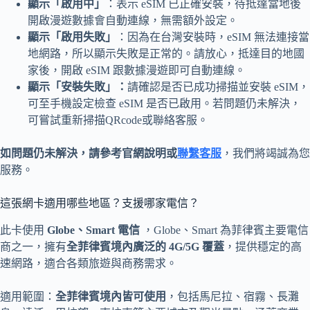
顯示「啟用中」
：表示 eSIM 已正確安裝，待抵達當地後
開啟漫遊數據會自動連線，無需額外設定。
顯示「啟用失敗」
：因為在台灣安裝時，eSIM 無法連接當
地網路，所以顯示失敗是正常的。請放心，抵達目的地國
家後，開啟 eSIM 跟數據漫遊即可自動連線。
顯示「安裝失敗」：
請確認是否已成功掃描並安裝 eSIM，
可至手機設定檢查 eSIM 是否已啟用。若問題仍未解決，
可嘗試重新掃描QRcode或聯絡客服。
如問題仍未解決，請參考官網說明或
聯繫客服
，我們將竭誠為您
服務。
這張網卡適用哪些地區？支援哪家電信？
此卡使用
Globe、Smart 電信
，Globe、Smart 為菲律賓主要電信
商之一，擁有
全菲律賓境內廣泛的 4G/5G 覆蓋
，提供穩定的高
速網路，適合各類旅遊與商務需求。
適用範圍：
全菲律賓境內皆可使用
，包括馬尼拉、宿霧、長灘