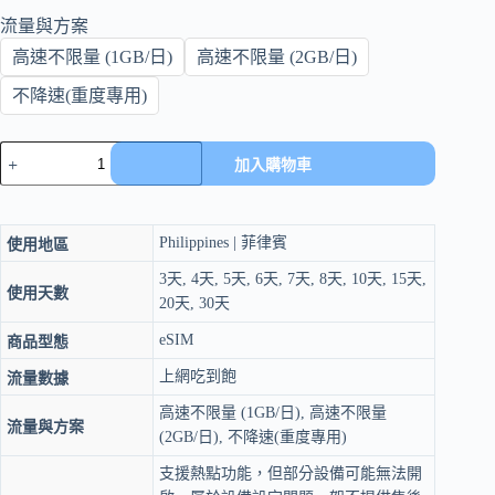
流量與方案
高速不限量 (1GB/日)
高速不限量 (2GB/日)
不降速(重度專用)
eSIM
加入購物車
菲
律
賓
上
Philippines | 菲律賓
使用地區
網-3-
3天, 4天, 5天, 6天, 7天, 8天, 10天, 15天,
30
使用天數
20天, 30天
天
｜
eSIM
商品型態
Globe
電
上網吃到飽
流量數據
信
高速不限量 (1GB/日), 高速不限量
｜
流量與方案
4G/5G
(2GB/日), 不降速(重度專用)
吃
支援熱點功能，但部分設備可能無法開
到