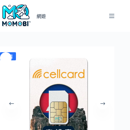
跳
至
網遊
主
要
內
容
特價