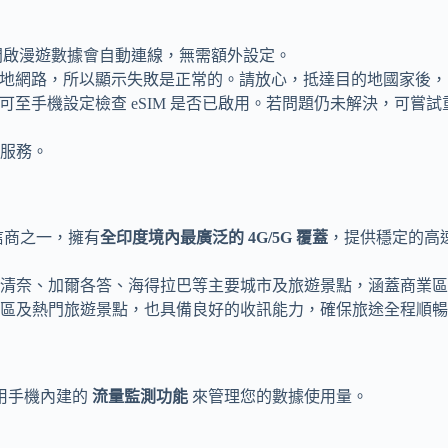
後開啟漫遊數據會自動連線，無需額外設定。
當地網路，所以顯示失敗是正常的。請放心，抵達目的地國家後，開
，可至手機設定檢查 eSIM 是否已啟用。若問題仍未解決，可嘗試重
服務。
的電信商之一，擁有
全印度境內最廣泛的 4G/5G 覆蓋
，提供穩定的高
清奈、加爾各答、海得拉巴等主要城市及旅遊景點，涵蓋商業區
區及熱門旅遊景點，也具備良好的收訊能力，確保旅途全程順暢
用手機內建的
流量監測功能
來管理您的數據使用量。