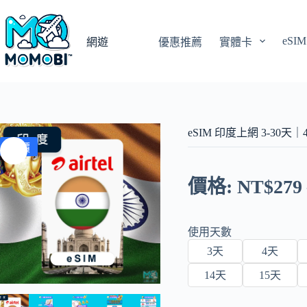
跳
至
eSIM
主
網遊
優惠推薦
實體卡
要
內
容
eSIM 印度上網 3-30天｜
特價
價格:
NT$
279
使用天數
3天
4天
14天
15天