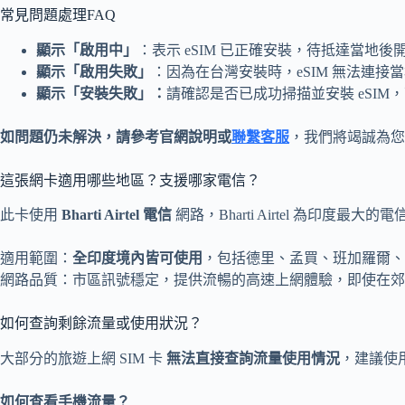
常見問題處理FAQ
顯示「啟用中」
：表示 eSIM 已正確安裝，待抵達當地
顯示「啟用失敗」
：因為在台灣安裝時，eSIM 無法連接
顯示「安裝失敗」：
請確認是否已成功掃描並安裝 eSIM
如問題仍未解決，請參考官網說明或
聯繫客服
，我們將竭誠為您
這張網卡適用哪些地區？支援哪家電信？
此卡使用
Bharti Airtel 電信
網路，Bharti Airtel 為印度最大
適用範圍：
全印度境內皆可使用
，包括德里、孟買、班加羅爾、
網路品質：市區訊號穩定，提供流暢的高速上網體驗，即使在郊
如何查詢剩餘流量或使用狀況？
大部分的旅遊上網 SIM 卡
無法直接查詢流量使用情況
，建議使
如何查看手機流量？