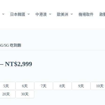
日本韓國
中港澳
歐美洲
機場取件
啟
4G/5G 吃到飽
–
NT$
2,999
5天
6天
7天
8天
9天
10天
20天
30天