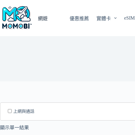
跳
至
eSIM
主
網遊
優惠推薦
實體卡
要
內
容
上網與通話
顯示單一結果