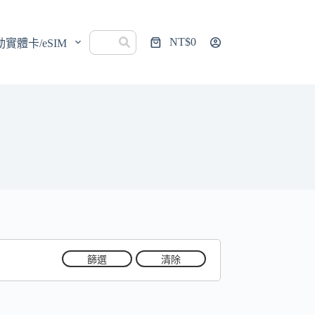
NT$
0
動實體卡/eSIM
購
物
車
篩選
清除