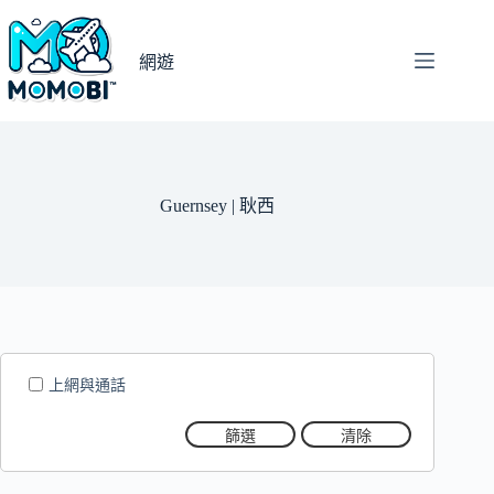
跳
至
網遊
主
要
內
容
Guernsey | 耿西
上網與通話
篩選
清除