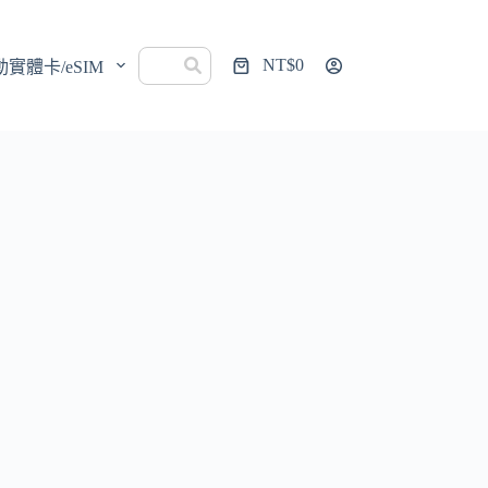
NT$
0
動實體卡/eSIM
購
物
車