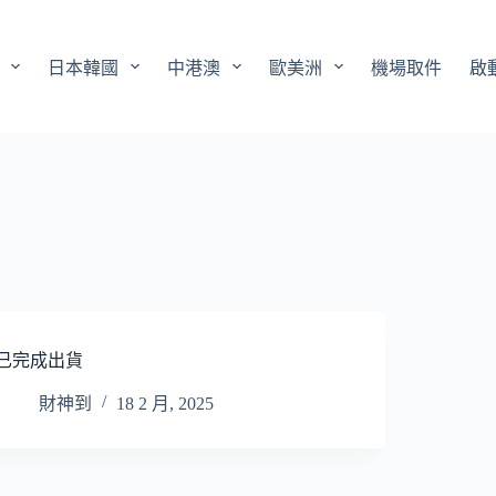
日本韓國
中港澳
歐美洲
機場取件
啟
已完成出貨
財神到
18 2 月, 2025