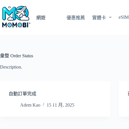
跳
至
eSIM
主
網遊
優惠推薦
實體卡
要
內
容
彙整
Order Status
Description.
自動訂單完成
Adem Kao
15 11 月, 2025