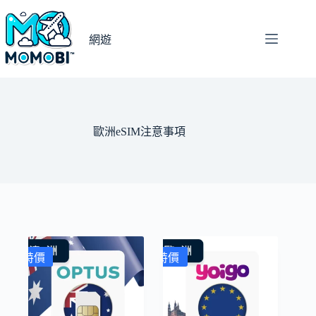
跳
至
網遊
主
要
內
容
歐洲eSIM注意事項
特價
特價