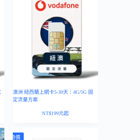
吃
澳洲 紐西蘭上網卡5-30天｜4G/5G 固
定流量方案
NT$
199
元起
特價