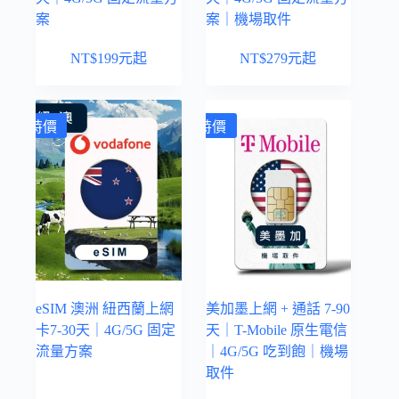
案
案｜機場取件
NT$
199
元起
NT$
279
元起
特價
特價
eSIM 澳洲 紐西蘭上網
美加墨上網 + 通話 7-90
卡7-30天｜4G/5G 固定
天｜T-Mobile 原生電信
流量方案
｜4G/5G 吃到飽｜機場
取件