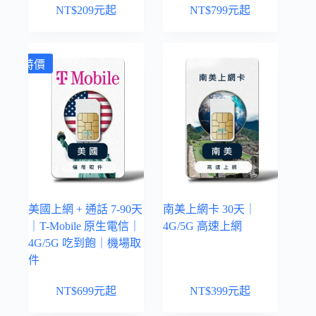
NT$
209
元起
NT$
799
元起
特價
美國上網 + 通話 7-90天
南美上網卡 30天｜
｜T-Mobile 原生電信｜
4G/5G 高速上網
4G/5G 吃到飽｜機場取
件
NT$
699
元起
NT$
399
元起