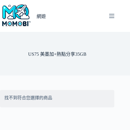
跳
至
網遊
主
要
內
容
US75 美墨加+熱點分享35GB
找不到符合您選擇的商品