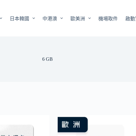
日本韓國
中港澳
歐美洲
機場取件
啟動
6 GB