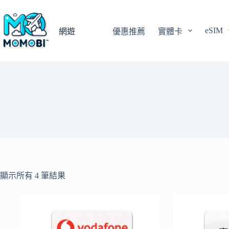
跳
至
eSIM
主
網遊
優惠推薦
實體卡
要
內
容
顯示所有 4 筆結果