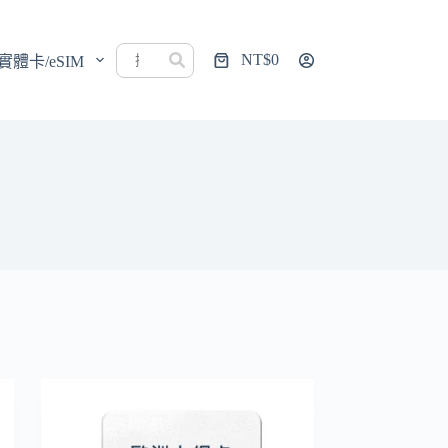
NT$
0
實體卡/eSIM
購
物
車