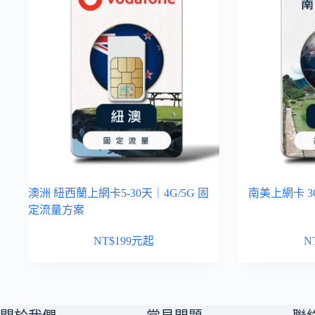
澳洲 紐西蘭上網卡5-30天｜4G/5G 固
南美上網卡 3
定流量方案
NT$
199
元起
N