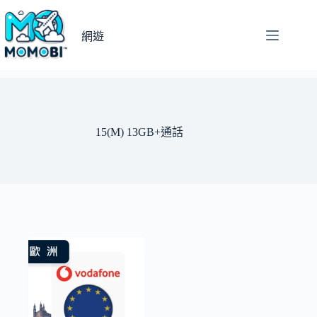
跳
至
網遊
主
要
內
容
15(M) 13GB+通話