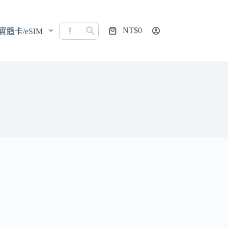
NT$
0
實體卡/eSIM
購
物
車