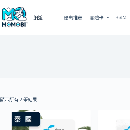
跳
至
eSIM
主
網遊
優惠推薦
實體卡
要
內
容
顯示所有 2 筆結果