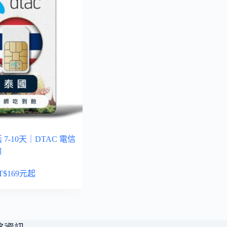
 7-10天｜DTAC 電信
飽
T$
169
元起