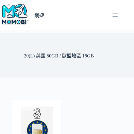
跳
至
網遊
主
要
內
容
20(L) 英國 50GB / 歐盟地區 18GB