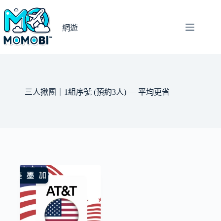
跳
至
網遊
主
要
內
容
三人揪團｜1組序號 (預約3人) — 平均更省