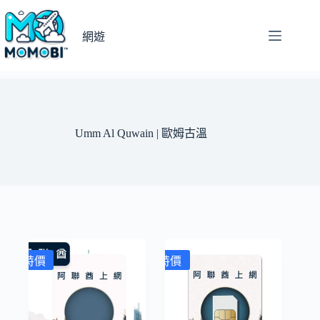
跳
至
網遊
主
要
內
容
Umm Al Quwain | 歐姆古溫
特價
特價