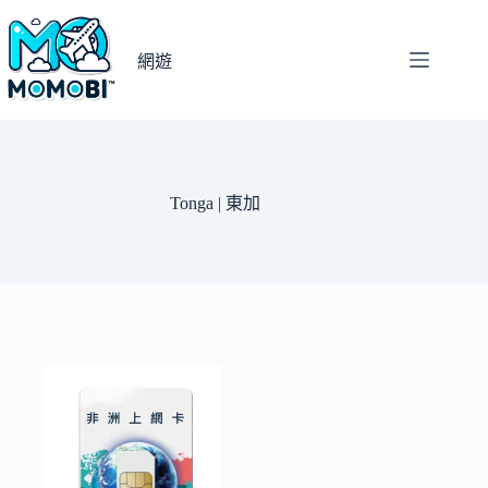
跳
至
網遊
主
要
內
容
Tonga | 東加