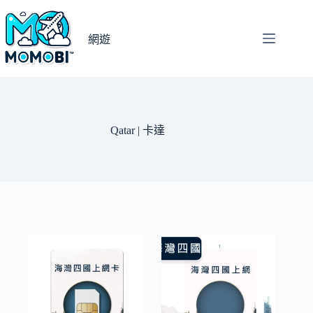
跳
至
網遊
主
要
內
容
Qatar | 卡達