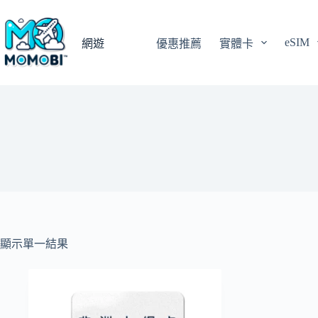
跳
至
eSIM
主
網遊
優惠推薦
實體卡
要
內
容
顯示單一結果