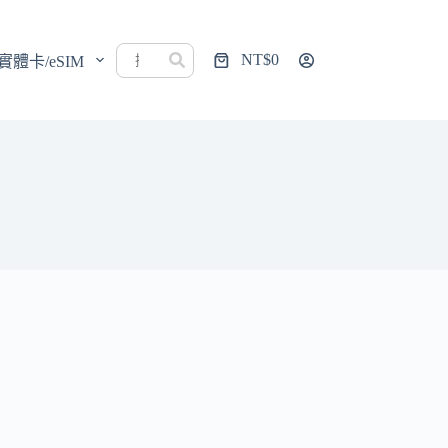
NT$
0
實體卡/eSIM
購
物
車