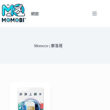
跳
至
網遊
主
要
內
容
Morocco | 摩洛哥