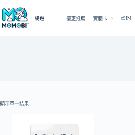
跳
至
eSIM
主
網遊
優惠推薦
實體卡
要
內
容
顯示單一結果