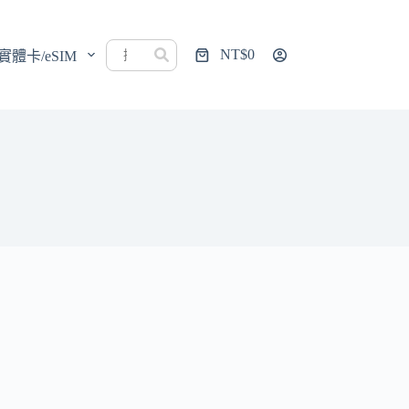
NT$
0
實體卡/eSIM
購
物
車