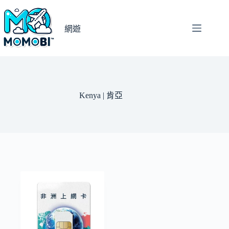
跳
至
網遊
主
要
內
容
Kenya | 肯亞