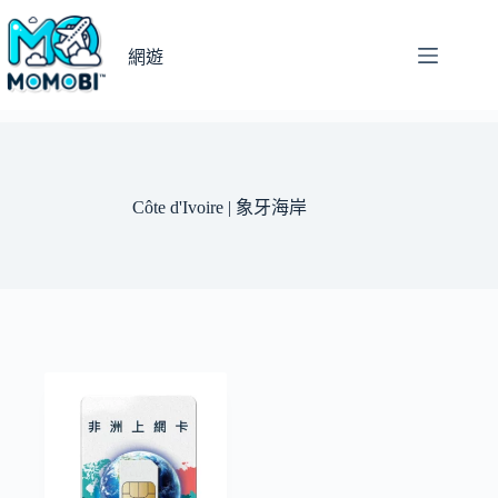
跳
至
網遊
主
要
內
容
Côte d'Ivoire | 象牙海岸